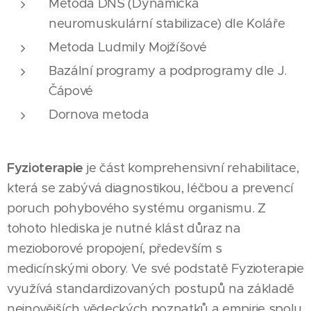
Metoda DNS (Dynamická
neuromuskulární stabilizace) dle Koláře
Metoda Ludmily Mojžíšové
Bazální programy a podprogramy dle J.
Čápové
Dornova metoda
Fyzioterapie
je část komprehensivní rehabilitace,
která se zabývá diagnostikou, léčbou a prevencí
poruch pohybového systému organismu. Z
tohoto hlediska je nutné klást důraz na
mezioborové propojení, především s
medicínskými obory. Ve své podstatě Fyzioterapie
využívá standardizovaných postupů na základě
nejnovějších vědeckých poznatků a empirie spolu