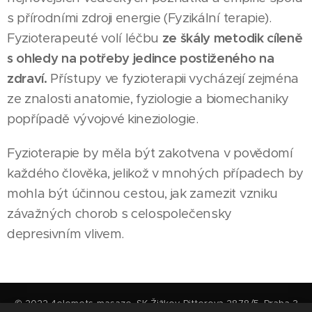
s přírodními zdroji energie (Fyzikální terapie).
Fyzioterapeuté volí léčbu
ze škály metodik cíleně
s ohledy na potřeby jedince postiženého na
zdraví.
Přístupy ve fyzioterapii vycházejí zejména
ze znalosti anatomie, fyziologie a biomechaniky
popřípadě vývojové kineziologie.
Fyzioterapie by měla být zakotvena v povědomí
každého člověka, jelikož v mnohých případech by
mohla být účinnou cestou, jak zamezit vzniku
závažných chorob s celospolečensky
depresivním vlivem.
© 2022 4elemets-masaze, SK Žižkov, Pitterova 2878/5, Praha 3