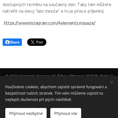
dostupných termínu na současný den. Taky tam můžete
natrefit na slevy "last minute" a to je přece příjemný
https://www.instagram.com/4elements.masaze/
Share
© 2022 4elemets-masaze, SK Žižkov, Pitterova 2878/5, Praha 3
© 2022 4elemets-masaze, Centrum Služeb Údolní, Údolní 106,
Praha 4
Používáme cookies, abychom zajistili správné fungování a
Všeobecné obchodné podmínky
bezpečnost našich stránek. Tím vám můžeme zajistit tu
4live, 4game, 4beauty,... 4you
nejlepší zkušenost při jejich návštěvě.
Cookies
Jazyky
Přijmout nezbytné
Přijmout vše
Čeština
English