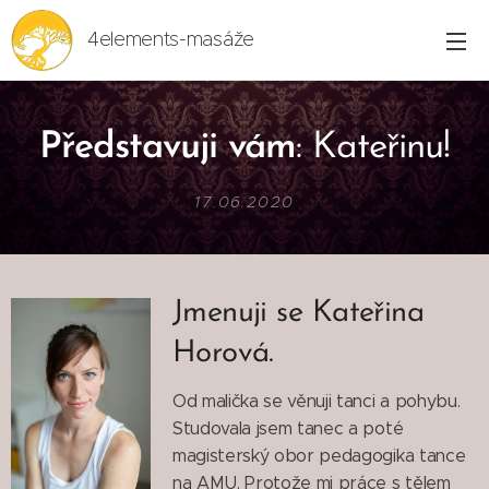
4elements-masáže
Představuji vám
: Kateřinu!
17.06.2020
Jmenuji se Kateřina
Horová.
Od malička se věnuji tanci a pohybu.
Studovala jsem tanec a poté
magisterský obor pedagogika tance
na AMU. Protože mi práce s tělem