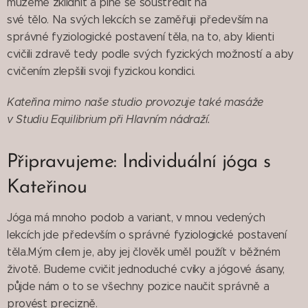
můžeme zklidnit a plně se soustředit na
své tělo. Na svých lekcích se zaměřuji především na
správné fyziologické postavení těla, na to, aby klienti
cvičili zdravě tedy podle svých fyzických možností a aby
cvičením zlepšili svoji fyzickou kondici.
Kateřina mimo naše studio provozuje také masáže
v Studiu Equilibrium při Hlavním nádraží.
Připravujeme: Individuální jóga s
Kateřinou
Jóga má mnoho podob a variant, v mnou vedených
lekcích jde především o správné fyziologické postavení
těla.Mým cílem je, aby jej člověk uměl použít v běžném
životě. Budeme cvičit jednoduché cviky a jógové ásany,
půjde nám o to se všechny pozice naučit správně a
provést precizně.