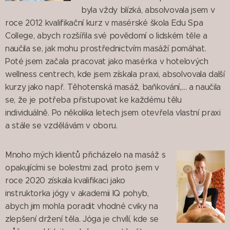
byla vždy blízká, absolvovala jsem v
roce 2012 kvalifikační kurz v masérské škola Edu Spa
College, abych rozšířila své povědomí o lidském těle a
naučila se, jak mohu prostřednictvím masáží pomáhat.
Poté jsem začala pracovat jako masérka v hotelových
wellness centrech, kde jsem získala praxi, absolvovala další
kurzy jako např. Těhotenská masáž, baňkování,.... a naučila
se, že je potřeba přistupovat ke každému tělu
individuálně. Po několika letech jsem otevřela vlastní praxi
a stále se vzdělávám v oboru.
Mnoho mých klientů přicházelo na masáž s
opakujícími se bolestmi zad, proto jsem v
roce 2020 získala kvalifikaci jako
instruktorka jógy v akademii IQ pohyb,
abych jim mohla poradit vhodné cviky na
zlepšení držení těla. Jóga je chvílí, kde se